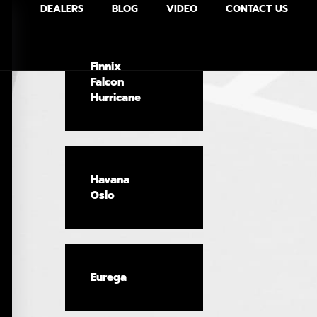
DEALERS
BLOG
VIDEO
CONTACT US
Finnix
Falcon
Hurricane
Havana
Oslo
Eurega