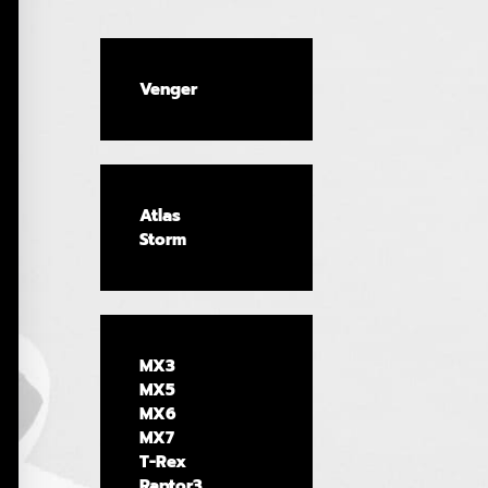
Venger
Atlas
Storm
MX3
MX5
MX6
MX7
T-Rex
Raptor3