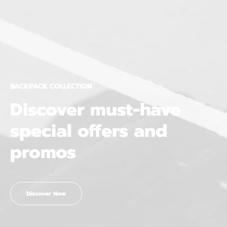
BACKPACK COLLECTION
Discover must-have
special offers and
promos
Discover Now