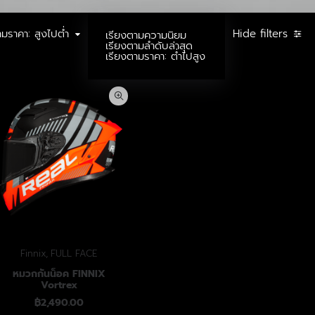
ามราคา: สูงไปต่ำ
Hide filters
เรียงตามความนิยม
เรียงตามลำดับล่าสุด
เรียงตามราคา: ต่ำไปสูง
Finnix
,
FULL FACE
หมวกกันน็อค FINNIX
Vortrex
฿
2,490.00