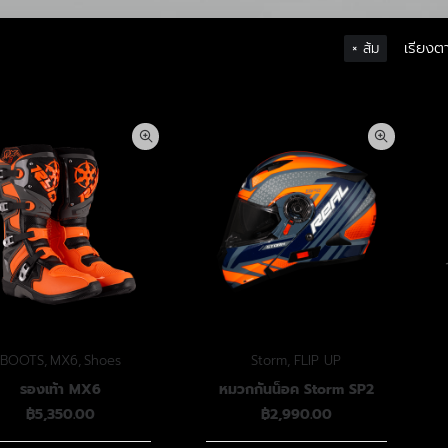
เรียงต
ส้ม
BOOTS
,
MX6
,
Shoes
Storm
,
FLIP UP
รองเท้า MX6
หมวกกันน็อค Storm SP2
฿
5,350.00
฿
2,990.00