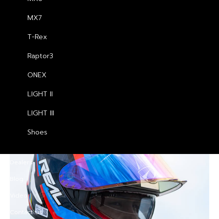
ent
฿
2,340.00
฿
2,990.00
MX7
00.00.
T-Rex
Raptor3
ONEX
CATEGORIES
LIGHT II
LIGHT III
Shoes
Dealers
Blog
Video
Contact us