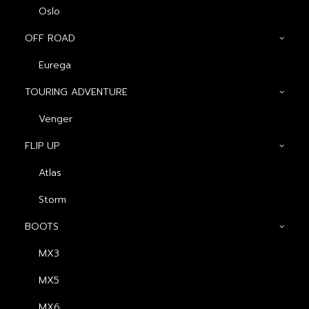
Oslo
OFF ROAD
OUR PRODUCTS
Eurega
TOURING ADVENTURE
VIEW MORE
Venger
FLIP UP
Atlas
Storm
BOOTS
MX3
MX5
หมวกกันน็อค Havana
หมวกกันน็อค Atlas R1
Impact
Dual
MX6