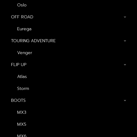
Oslo
OFF ROAD
Eurega
TOURING ADVENTURE
Venger
GENERAL
FLIP UP
About us
Atlas
Blog
Storm
Contact us
BOOTS
Dealers
MX3
PRODUCTS
MX5
MX6