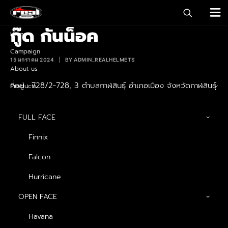
กู๊ด กันน็อค
Home
Campaign
15 มกราคม 2024
|
BY
ADMIN_REALHELMETS
About us
ที่อยู่ : 728/2-728, 3 ตำบลกาฬสินธุ์ อำเภอเมือง จังหวัดกาฬสินธุ์
Products
46000
เบอร์ติดต่อ : 097-005-6736
FULL FACE
Finnix
Falcon
FOR MORE INFORMATION, PLEASE
Hurricane
GET IN TOUCH
OPEN FACE
Havana
CONTACT US