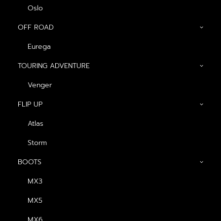
Oslo
OFF ROAD
Eurega
TOURING ADVENTURE
Venger
GENERAL
FLIP UP
About us
Atlas
Blog
Storm
Contact us
BOOTS
Dealers
MX3
PRODUCTS
MX5
MX6