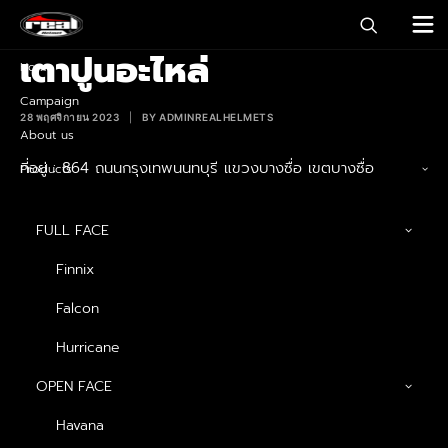
เตาปูนอะไหล่
Home
Campaign
28 พฤศจิกายน 2023
|
BY
ADMINREALHELMETS
About us
ที่อยู่ : 864 ถนนกรุงเทพนนทบุรี แขวงบางซื่อ เขตบางซื่อ
Products
กรุงเทพมหานคร 10800
เบอร์ติดต่อ : 084-123-3094
FULL FACE
Finnix
Falcon
FOR MORE INFORMATION, PLEASE
Hurricane
GET IN TOUCH
OPEN FACE
Havana
CONTACT US