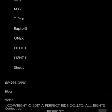
MX7
FULL FACE
T-Rex
OPEN FACE
APPARELS
Raptor3
ONEX
CONTACT US
LIGHT II
102/8 ถนนรามคำแหง แขวงราษฎร์พัฒนา
LIGHT III
เขตสะพานสูง กรุงเทพฯ 10240
Shoes
realhelmets@gmail.com
02 728 0990
Dealers
Blog
Video
COPYRIGHT © 2017 A PERFECT RIDE CO.,LTD. ALL RIGHTS
Contact us
RESERVED,