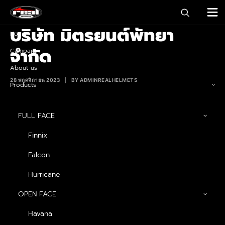
บริษัท มิตรยนต์พัทยา
Home
จำกัด
Campaign
About us
28 พฤศจิกายน 2023
|
BY
ADMINREALHELMETS
Products
ที่อยู่ : 124/108 หมู่ 10 ถนนพัทยาใต้ ตำบลหนองปรือ อำเภอ
FULL FACE
บางละมุง จังหวัดชลบุรี 20150
เบอร์ติดต่อ : 092-269-1774
Finnix
Falcon
Hurricane
FOR MORE INFORMATION, PLEASE
OPEN FACE
GET IN TOUCH
Havana