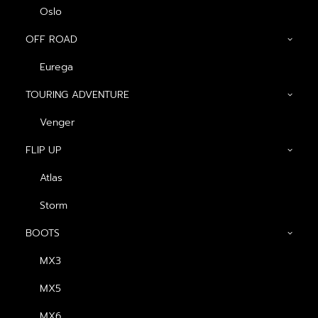
Oslo
CONTACT US
OFF ROAD
Eurega
TOURING ADVENTURE
Venger
FLIP UP
GENERAL
Atlas
About us
Storm
Blog
BOOTS
Contact us
MX3
Dealers
MX5
PRODUCTS
MX6