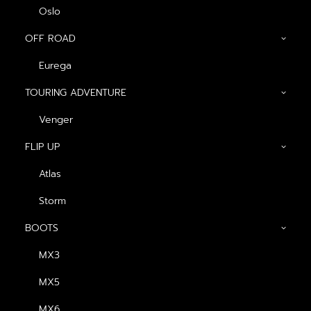
Oslo
OFF ROAD
Eurega
TOURING ADVENTURE
รู้หรือไม่! หมวกกันน็อคขี่ทางไกลดีไหม? ใช้จริงข้อดีข้อเสียที่
ต้องรู้
Venger
FLIP UP
สำหรับผู้ที่ชื่นชอบการเดินทางด้วยรถจักรยานยนต์ ไม่ว่า
Atlas
จะเป็นการท่องเที่ยวระยะไกลหรือการขับขี่ต่อเนื่องหลาย
Storm
ชั่วโมง การเลือกอุปกรณ์ที่เหมาะสมถือเป็นสิ่งสำคัญ
BOOTS
โดยเฉพาะ “หมวกกันน็อค” ซึ่งเป็นอุปกรณ์ที่ต้องใช้งาน
MX3
ตลอดเวลาในการขับขี่
MX5
หลายคนอาจเคยได้ยินคำว่า
หมวกกันน็อคขี่ทางไกลดี
MX6