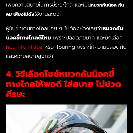
เพิ่มความสบายในการขี่ระยะไกล และเป็น
หมวกกันน็อค กัน
ใช้งานสะดวก
ลม เสียงไม่ดัง
ผู้ขับขี่ที่เดินทางไกลบ่อย ๆ ไม่ต้องห่วงเลยว่า
หมวกกัน
น็อคขี่ทางไกลดีไหม
เพราะปลอดภัยมาก และมักเลือก
หมวก Full Face
หรือ Touring เพราะให้ความปลอดภัย
และความสบายสูงกว่า
4. วิธีเลือกไซซ์หมวกกันน็อคขี่
ทางไกลให้พอดี ใส่สบาย ไม่ปวด
ศีรษะ