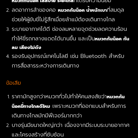
ที่ได้รับความนิยม
หมวกกันน็อค ใส่สบาย ระยะไกล
ลดอาการล้าของคอ
ที่สมดุล
หมวกกันน็อค น้ำหนักเบา
ช่วยให้ผู้ขับขี่ไม่รู้สึกเมื่อยล้าแม้ต้องเดินทางไกล
ระบายอากาศได้ดี ช่องลมหลายจุดช่วยลดความร้อน
ทำให้ขี่รถกลางแดดได้นานขึ้น และเป็น
หมวกกันน็อค กัน
ลม เสียงไม่ดัง
รองรับอุปกรณ์เทคโนโลยี เช่น Bluetooth สำหรับ
การสื่อสารระหว่างการเดินทาง
ข้อเสีย
ราคามักสูงกว่าหมวกทั่วไปทำให้คนสงสัยว่า
หมวกกัน
เพราะหมวกที่ออกแบบสำหรับการ
น็อคขี่ทางไกลดีไหม
เดินทางไกลมักมีฟีเจอร์มากกว่า
บางรุ่นมีขนาดใหญ่กว่า เนื่องจากมีระบบระบายอากาศ
และโครงสร้างที่ซับซ้อน