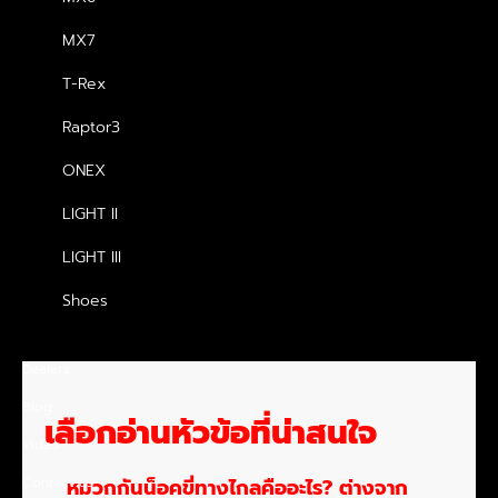
ไหม
หรือหมวกกันน็อคสำหรับสายทัวร์ริ่ง แต่ยังไม่แน่ใจ
ว่ามันแตกต่างจากหมวกกันน็อคทั่วไปอย่างไร และจำเป็น
MX7
ต้องใช้จริงหรือไม่
T-Rex
ความจริงแล้วเรื่องที่ว่า
Raptor3
หมวกกันน็อคขี่ทางไกลดีไหม
เป็นหมวกที่ดีมาก เพราะถูกออกแบบมาเพื่อให้สวมใส่ได้
ONEX
นานขึ้น ลดอาการเมื่อยล้าของศีรษะและคอ รวมถึงช่วย
LIGHT II
เพิ่มความสบายในระหว่างการเดินทาง บทความนี้จะพาไป
LIGHT III
ทำความรู้จักข้อดี ข้อเสีย และวิธีเลือกหมวกกันน็อคที่
เหมาะกับการขี่ระยะไกล
Shoes
Dealers
Blog
เลือกอ่านหัวข้อที่น่าสนใจ
Video
Contact us
หมวกกันน็อคขี่ทางไกลคืออะไร? ต่างจาก