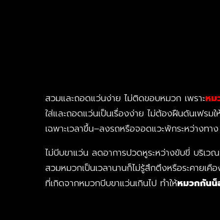
สวมและถอดแว่นง่าย ไม่ติดขอบหมวก เพราะ
หมว
ใส่และถอดแว่นเป็นเรื่องง่าย ไม่ต้องฝืนดันเฟรมให
เฉพาะเวลาขึ้น–ลงรถหรือจอดแวะพักระหว่างทาง
ไม่บีบขาแว่น ลดอาการปวดหูระหว่างขับขี่ บริเว
สวมหมวกเป็นเวลานานก็ไม่รู้สึกตึงหรือระคายเคือ
ที่เกิดจากหมวกบีบขาแว่นเกินไป ทำให้
หมวกกันน็