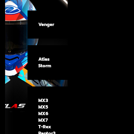
Venger
Atlas
Storm
MX3
MX5
MX6
MX7
T-Rex
Raptor3