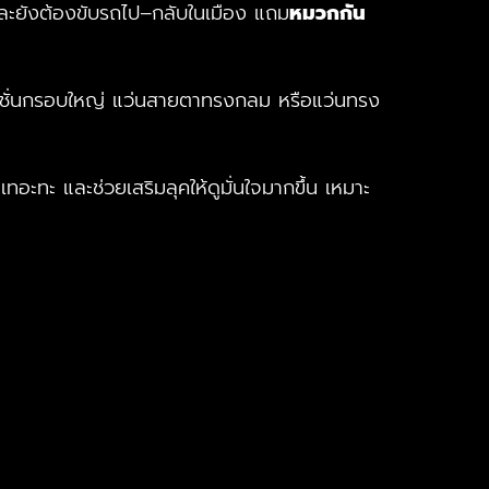
ันและยังต้องขับรถไป–กลับในเมือง แถม
หมวกกัน
แฟชั่นกรอบใหญ่ แว่นสายตาทรงกลม หรือแว่นทรง
ทอะทะ และช่วยเสริมลุคให้ดูมั่นใจมากขึ้น เหมาะ