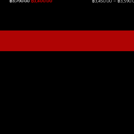
O
C
฿
3,790.00
฿
3,400.00
฿
3,450.00
–
฿
3,590.
r
u
i
r
g
r
i
e
n
n
a
t
l
p
p
r
r
i
i
c
INFORMATION, PLEASE GE
c
e
e
i
w
s
a
:
s
฿
:
3
CONTACT US
฿
,
3
4
,
0
7
0
9
.
0
0
.
0
0
.
0
.
L
PRODUCTS