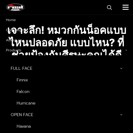
Home
เจาะลึก! หมวกกันน็อคแบบ
Campaign
ไหนปลอดภัย แบบไหน? ที่
About us
Products
ช่วยป้องกันศีรษะคุณได้ดี
ที่สุด!
FULL FACE
Finnix
28 สิงหาคม 2024
|
IN
บทความ
|
BY
ADMINREALHELMETS
Falcon
Hurricane
OPEN FACE
Havana