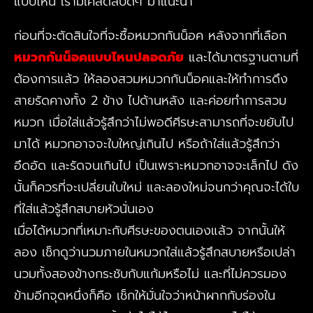
แบบไหน เรามีเคล็ดลับดีๆ มาแนะนำ
ก่อนที่จะตัดสินใจที่จะซื้อหมวกกันน็อค หลังจากที่เลือก
หมวกกันน็อคแบบไหนปลอดภัย
และได้มาตรฐานตามที่
ต้องการแล้ว ให้ลองสวมหมวกกันน็อคและให้ทำการดึง
สายรัดคางทั้ง 2 ข้าง ไปด้านหลัง และค่อยทำการสวม
หมวก เมื่อใส่แล้วรู้สึกว่าไม่พอดีศีรษะสามารถที่จะขยับไป
มาได้ หมวกอาจจะใบใหญ่เกินไป หรือถ้าใส่แล้วรู้สึกว่า
อึดอัด และรัดจนเกินไป เป็นเพราะหมวกอาจจะเล็กไป ดัง
นั้นก็ควรที่จะเปลี่ยนใบใหม่ และลองใหม่จนกว่าคุณจะได้ใบ
ที่ใส่แล้วรู้สึกสบายหัวนั่นเอง
เมื่อได้หมวกที่เหมาะกับศีรษะของตนเองแล้ว จากนั้นให้
ลอง เช็กดูว่านวมภายในหมวกใส่แล้วรู้สึกสบายหรือเปล่า
นวมทั้งสองข้างกระชับกับแก้มหรือไม่ และที่ไม่ควรมอง
ข้ามอีกจุดหนึ่งก็คือ เช็กให้มั่นใจว่าหน้าผากกับร่องใน