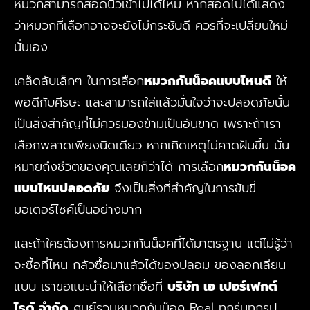
หมวกสามารถสอดนิ้วเข้าไปได้ไหม หากสอดไปได้แสดง
ว่าหมวกที่เลือกอาจจะยังไม่กระชับดี ควรที่จะเปลี่ยนใหม่
นั่นเอง
เคล็ดลับเล็กๆ ในการเลือก
หมวกกันน็อคแบบไหนดี
ให้
พอดีกับศีรษะ และสามารถใส่แล้วมั่นใจว่าจะปลอดภัยนั้น
เป็นสิ่งสำคัญที่ไม่ควรมองข้ามเป็นอันขาด เพราะถ้าเรา
เลือกพลาดเพียงนิดเดียว หากเกิดเหตุไม่คาดฝันขึ้น นั่น
หมายถึงชีวิตของคุณเลยก็ว่าได้ การเลือก
หมวกกันน็อค
แบบไหนปลอดภัย
จึงเป็นสิ่งที่สำคัญในการขับขี่
มอเตอร์ไซค์เป็นอย่างมาก
และถ้าใครต้องการหมวกกันน็อคที่ได้มาตรฐาน แต่ไม่รู้ว่า
จะซื้อที่ไหน กลัวซื้อมาแล้วได้ของปลอม ของลอกเลียน
แบบ เราขอแนะนำให้เลือกซื้อที่
บริษัท เอ เปอร์เฟกต์
ไรด์ จำกัด
ศูนย์รวมหมวกกันน็อค Real ทุกรุ่นทุกรูป