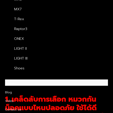
MX7
วิเคล็ดลับการเลือกหมวกกันน็อคแบบไหน
ปลอดภัย ใช้ได้ดีพร้อมยังป้องกันศีรษะได้
T-Rex
อย่างมีประสิทธิภาพ
Raptor3
หมวกกันน็อคมีความสำคัญยังไง จำเป็นไหมที่
ONEX
ต้องเลือกแบบที่ได้มาตรฐาน
LIGHT II
วิธีการเลือกหมวกกันน็อคแบบไหนปลอดภัย
และได้มาตรฐาน
LIGHT III
เคล็ดลับการเลือกหมวกกันน็อคแบบไหนดี ให้
Shoes
พอดีกับศีรษะ
Dealers
Blog
1. เคล็ดลับการเลือก หมวกกัน
Video
น็อคแบบไหนปลอดภัย
ใช้ได้ดี
Contact us